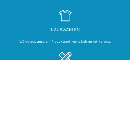
1. AUSWÄHLEN
Wähle aus unserem Produktsortiment Deinen Artikel aus.
2. DESIGNEN
Laden Deine eigene Grafik hoch

 oder erstelle Deine eigene 

mit unserem Online-Designer.
3. BESTELLEN