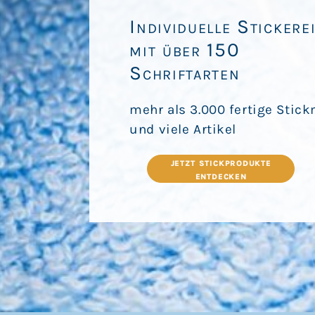
ANMELDEN
Individuelle Stickere
REGISTRIEREN
mit über 150
WARENKORB: 0 ARTIKEL
Schriftarten
mehr als 3.000 fertige Stic
und viele Artikel
JETZT STICKPRODUKTE
ENTDECKEN