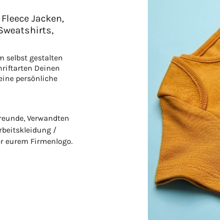
 Fleece Jacken,
 Sweatshirts,
m selbst gestalten
hriftarten Deinen
eine persönliche
Freunde, Verwandten
rbeitskleidung /
er eurem Firmenlogo.