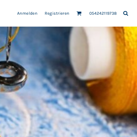
Anmelden
Registrieren
054242119738
RZE
FLEECE
FROTTIERWAREN
HEMDEN-BLUS
EN
PATCH-AUFNÄHER