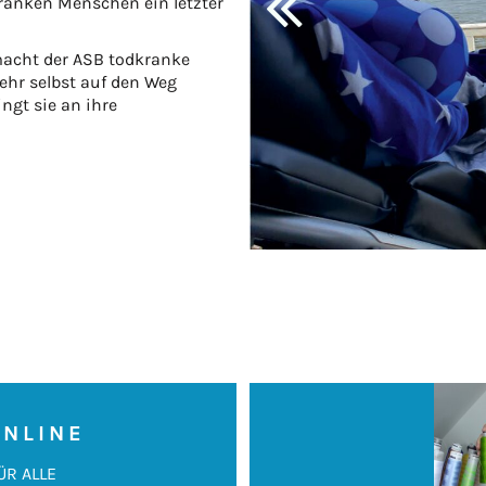
anken Menschen ein letzter
macht der ASB todkranke
ehr selbst auf den Weg
gt sie an ihre
ONLINE
ÜR ALLE