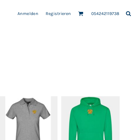
Anmelden
Registrieren
054242119738
RZE
FLEECE
FROTTIERWAREN
HEMDEN-BLUS
EN
PATCH-AUFNÄHER