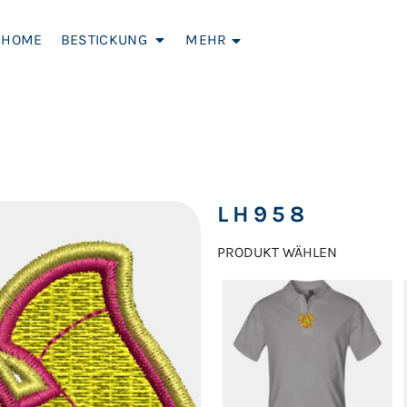
HOME
BESTICKUNG
MEHR
N
R-
ACCESSORIES
BABY
KOCHSCHUE
LH958
D
UND CO.
PRODUKT WÄHLEN
AR-
SONDERPOSTEN
TOPSELLER
CAPS-MÜTZ