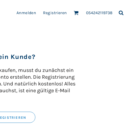
Anmelden
Registrieren
054242119738
ein Kunde?
RZE
FLEECE
FROTTIERWAREN
HEMDEN-BLUS
aufen, musst du zunächst ein
to erstellen. Die Registrierung
h. Und natürlich kostenlos! Alles
uchst, ist eine gültige E-Mail
EN
PATCH-AUFNÄHER
REGISTRIEREN