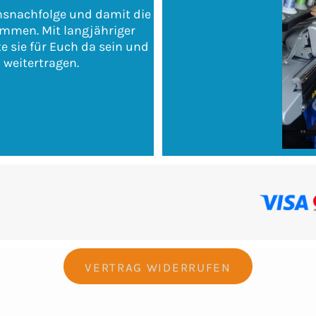
nsnachfolge und damit die
ommen. Mit langjähriger
e sie für Euch da sein und
e
weitertragen.
VERTRAG WIDERRUFEN