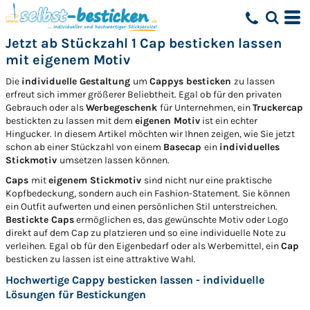
Jetzt ab Stückzahl 1 Cap besticken lassen
mit eigenem Motiv
Die
individuelle Gestaltung
um
Cappys besticken
zu lassen
erfreut sich immer größerer Beliebtheit. Egal ob für den privaten
Gebrauch oder als
Werbegeschenk
für Unternehmen, ein
Truckercap
bestickten zu lassen mit dem
eigenen Motiv
ist ein echter
Hingucker. In diesem Artikel möchten wir Ihnen zeigen, wie Sie jetzt
schon ab einer Stückzahl von einem
Basecap
ein
individuelles
Stickmotiv
umsetzen lassen können.
Caps
mit
eigenem Stickmotiv
sind nicht nur eine praktische
Kopfbedeckung, sondern auch ein Fashion-Statement. Sie können
ein Outfit aufwerten und einen persönlichen Stil unterstreichen.
Bestickte Caps
ermöglichen es, das gewünschte Motiv oder Logo
direkt auf dem Cap zu platzieren und so eine individuelle Note zu
verleihen. Egal ob für den Eigenbedarf oder als Werbemittel, ein
Cap
besticken zu lassen ist eine attraktive Wahl.
Hochwertige Cappy besticken lassen - individuelle
Lösungen für Bestickungen