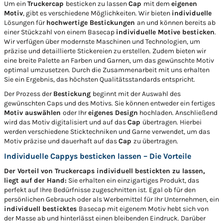
Um ein
Truckercap
besticken zu lassen
Cap
mit dem
eigenen
Motiv
, gibt es verschiedene Möglichkeiten. Wir bieten
individuelle
Lösungen für
hochwertige Bestickungen
an und können bereits ab
einer Stückzahl von einem Basecap
individuelle Motive besticken
.
Wir verfügen über modernste Maschinen und Technologien, um
präzise und detaillierte Stickereien zu erstellen. Zudem bieten wir
eine breite Palette an Farben und Garnen, um das gewünschte Motiv
optimal umzusetzen. Durch die Zusammenarbeit mit uns erhalten
Sie ein Ergebnis, das höchsten Qualitätsstandards entspricht.
Der Prozess der
Bestickung
beginnt mit der Auswahl des
gewünschten Caps und des Motivs. Sie können entweder ein fertiges
Motiv auswählen
oder Ihr
eigenes Design
hochladen. Anschließend
wird das Motiv digitalisiert und auf das
Cap
übertragen. Hierbei
werden verschiedene Sticktechniken und Garne verwendet, um das
Motiv präzise und dauerhaft auf das
Cap
zu übertragen.
Individuelle Cappys besticken lassen – Die Vorteile
Der Vorteil von Truckercaps individuell bestickten zu lassen,
liegt auf der Hand:
Sie erhalten ein einzigartiges Produkt, das
perfekt auf Ihre Bedürfnisse zugeschnitten ist. Egal ob für den
persönlichen Gebrauch oder als Werbemittel für Ihr Unternehmen, ein
individuell besticktes
Basecap mit eigenem Motiv hebt sich von
der Masse ab und hinterlässt einen bleibenden Eindruck. Darüber